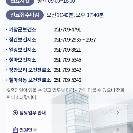
진료시간
평일
09:00~18:00
진료접수마감
오전
11:40분
, 오후
17:40분
기장군보건소
051-709-4791
정관보건지소
051-709-2935 ~ 2937
일광보건지소
051-709-8621
철마보건지소
051-709-5345
장안오리 보건진료소
051-709-5342
철마삼동 보건진료소
051-709-5346
※휴진일이 있을 수 있고 업무별 마감시간이 다를 수 있으니 전화
후 내소바랍니다.
담당업무 안내
민원안내