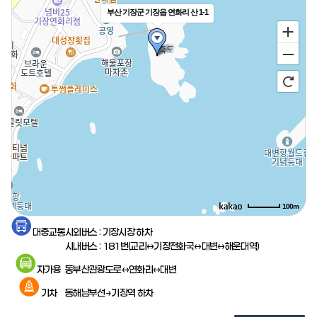
부산 기장군 기장읍 연화리 산 1-1
100m
교통정보
대중교통
시외버스 : 기장시장 하차
시내버스 : 181번(교리↔기장전화국↔대변↔해운대역)
자가용
동부산관광도로↔연화리↔대변
기차
동해남부선→기장역 하차