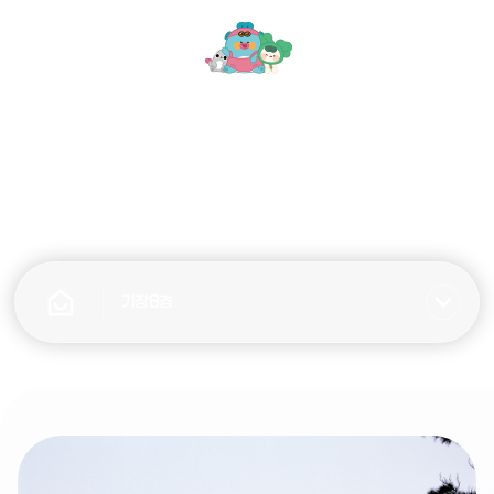
모
문
바
화
일
관
메
광
뉴
기장8경
열
기
기장8경