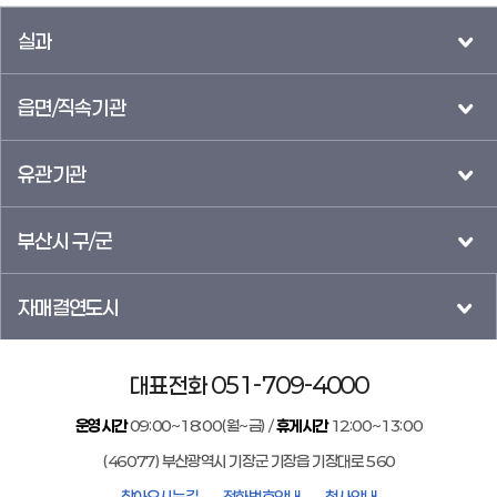
실과
읍면/직속기관
유관기관
부산시 구/군
자매결연도시
대표전화 051-709-4000
운영시간
09:00~18:00(월~금) /
휴게시간
12:00~13:00
(46077) 부산광역시 기장군 기장읍 기장대로 560
찾아오시는길
전화번호안내
청사안내