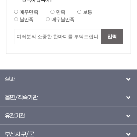
매우만족
만족
보통
불만족
매우불만족
입력
실과
읍면/직속기관
유관기관
부산시 구/군