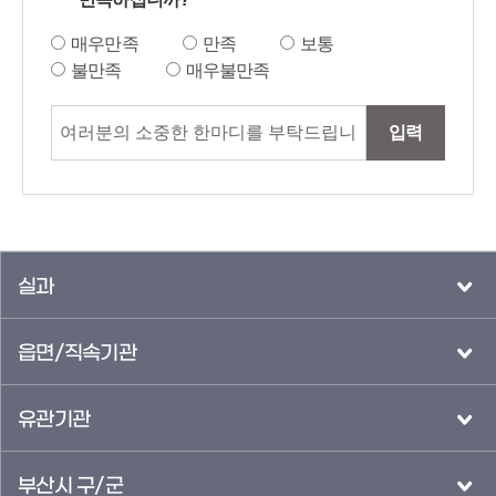
매우만족
만족
보통
불만족
매우불만족
입력
실과
읍면/직속기관
유관기관
부산시 구/군