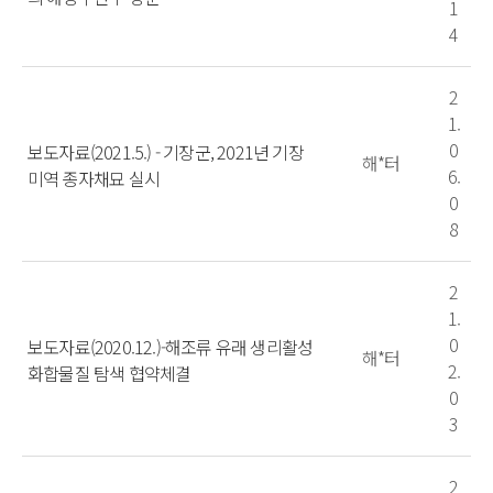
1
4
2
1.
0
보도자료(2021.5.) - 기장군, 2021년 기장
해*터
6.
미역 종자채묘 실시
0
8
2
1.
0
보도자료(2020.12.)-해조류 유래 생리활성
해*터
2.
화합물질 탐색 협약체결
0
3
2