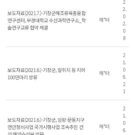
2
2.
보도자료(2021.7.)-기장군해조류육종융합
0
해*터
연구센터, 부경대학교 수산과학연구소_학
2.
술연구교류 협약 체결
0
8
2
1.
0
보도자료(2021.6.)-기장군, 말쥐치 등 치어
해*터
6.
100만마리 방류
2
1
2
1.
보도자료(2021.6.)-기장군, 임랑-문동지구
0
해*터
연안정비사업 국가시행사업 조속추진 건
6.
의 해양수산부 방문