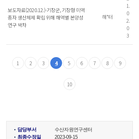
1.
보도자료(2020.12.)-기장군, 기장형 미역
0
해*터
종자 생산체제 확립 위해 해역별 본양성
2.
연구 박차
0
3
1
2
3
4
5
6
7
8
9
10
담당부서
수산자원연구센터
최종수정일
2023-09-15