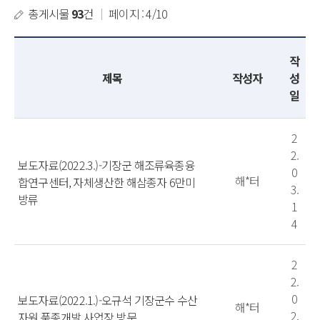
총게시물
93
건
｜
페이지 : 4/10
작
제목
작성자
성
일
2
2.
보도자료(2022.3.)-기장군 해조류육종융
0
해*터
합연구센터, 자체생산한 해삼종자 6만미
3.
방류
1
4
2
2.
0
보도자료(2022.1.)-오규석 기장군수 수산
해*터
2.
자원 품종개발 사업장 방문