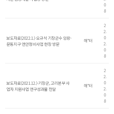
0
8
2
2.
0
보도자료(2022.1.)-오규석 기장군수 임랑-
해*터
2.
문동지구 연안정비사업 현장 방문
0
8
2
2.
0
보도자료(2021.12.)-기장군, 고리본부 사
해*터
2.
업자 지원사업 연구성과물 전달
0
8