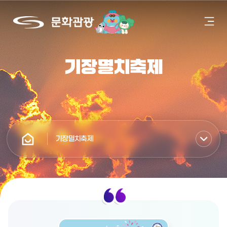
모
문
바
화
일
관
메
광
뉴
기장멸치축제
열
기
기장멸치축제