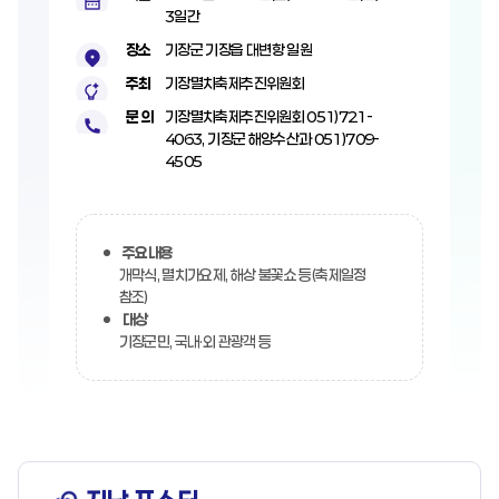
3일간
장소
기장군 기장읍 대변항 일원
주최
기장멸치축제추진위원회
문 의
기장멸치축제추진위원회 051)721-
4063, 기장군 해양수산과 051)709-
4505
주요내용
개막식, 멸치가요제, 해상 불꽃쇼 등(축제일정
참조)
대상
기장군민, 국내·외 관광객 등