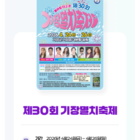
제30회 기장멸치축제
기간
2026년 4월24일(금) ~ 4월26일(일)