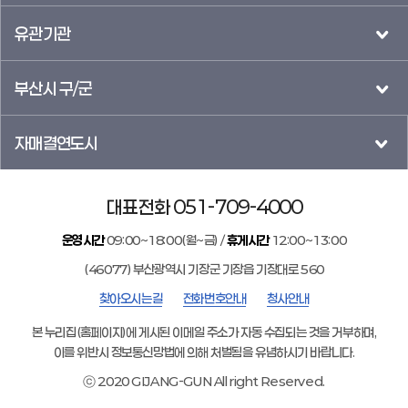
유관기관
부산시 구/군
자매결연도시
대표전화 051-709-4000
운영시간
09:00~18:00(월~금) /
휴게시간
12:00~13:00
(46077) 부산광역시 기장군 기장읍 기장대로 560
찾아오시는길
전화번호안내
청사안내
본 누리집(홈페이지)에 게시된 이메일 주소가 자동 수집되는 것을 거부하며,
이를 위반시 정보통신망법에 의해 처벌됨을 유념하시기 바랍니다.
ⓒ 2020 GIJANG-GUN All right Reserved.