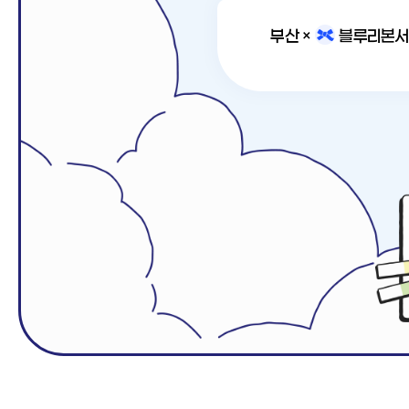
부산 ×
블루리본
서