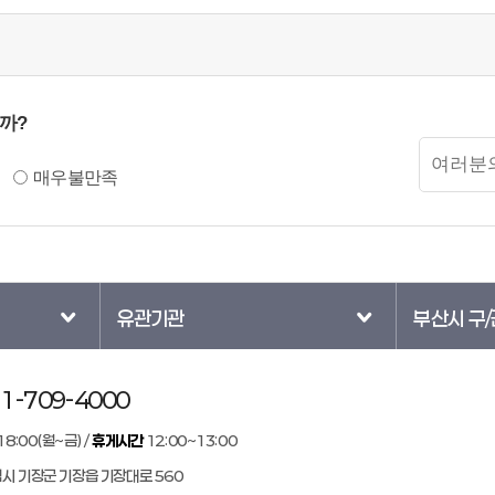
까?
만족도
의견입력
매우불만족
유관기관
부산시 구/
1-709-4000
18:00(월~금) /
휴게시간
12:00~13:00
역시 기장군 기장읍 기장대로 560