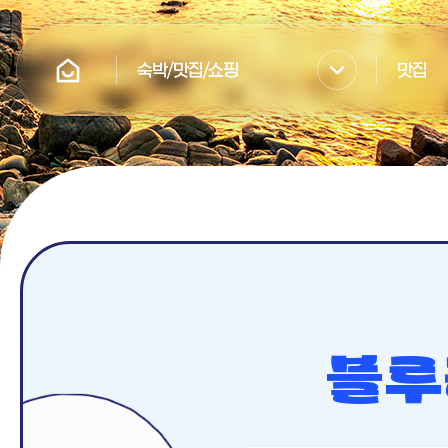
숙박/맛집/쇼핑
맛집
블루