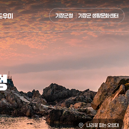
도우미
기장군청
기장군 생활문화센터
정
나리꽃 피는 오랑대