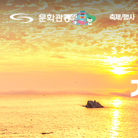
문
기장관광
축제/행사
화
관
광