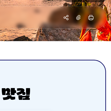
공
복
프
유
사
린
하
트
기
하
기
 맛집