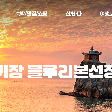
숙박/맛집/쇼핑
산/바다
여행
기장 블루리본선