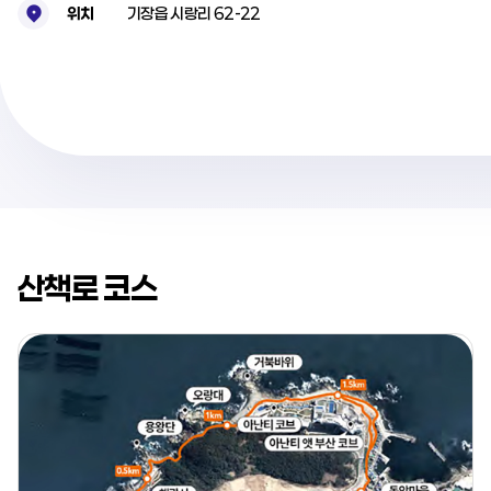
위치
기장읍 시랑리 62-22
산책로 코스