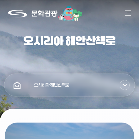
모
문
바
화
일
관
메
광
뉴
오시리아 해안산책로
열
기
오시리아 해안산책로