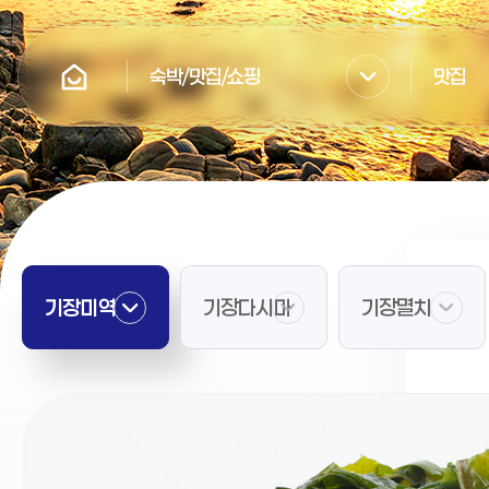
숙박/맛집/쇼핑
맛집
기장미역
기장다시마
기장멸치