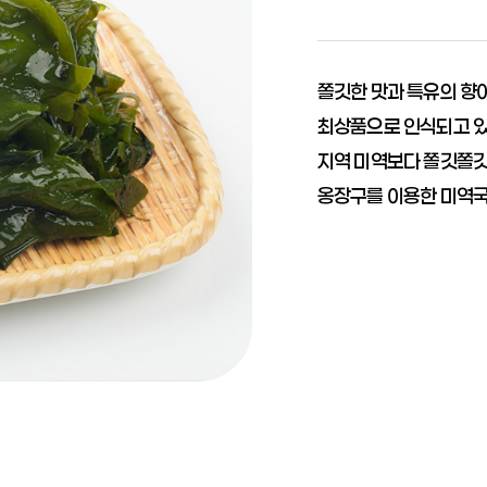
쫄깃한 맛과 특유의 향이
최상품으로 인식되고 있
지역 미역보다 쫄깃쫄깃
옹장구를 이용한 미역국