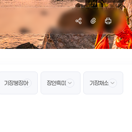
공
복
프
유
사
린
하
트
기
하
기
기장붕장어
장안흑미
기장채소