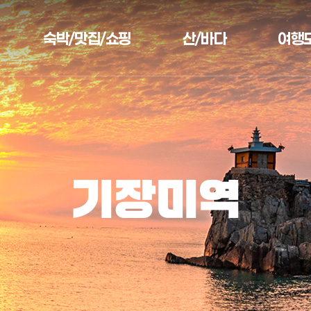
숙박/맛집/쇼핑
산/바다
여행
기장미역