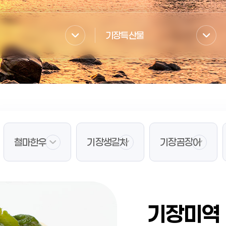
기장특산물
철마한우
기장생갈치
기장곰장어
기장미역