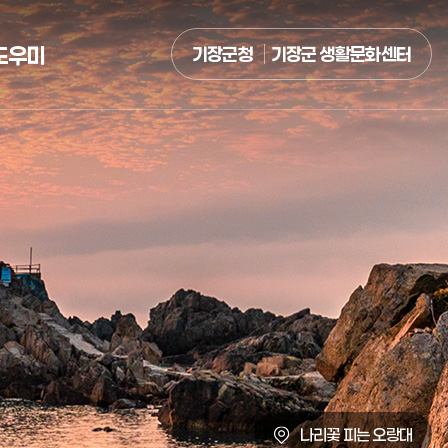
도우미
기장군청
기장군 생활문화센터
나리꽃 피는 오랑대