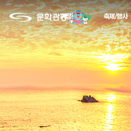
문
기장관광
축제/행사
화
관
광