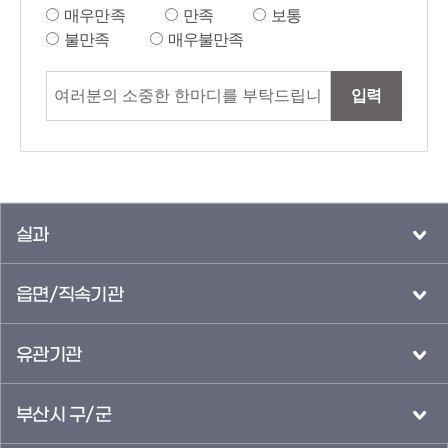
매우만족
만족
보통
불만족
매우불만족
입력
실과
읍면/직속기관
유관기관
부산시 구/군