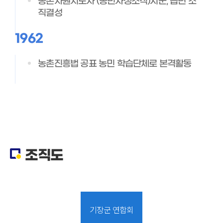
농촌자원지도자 (농민자생조직)시군, 읍면 조
직결성
1962
농촌진흥법 공표 농민 학습단체로 본격활동
조직도
기장군 연합회