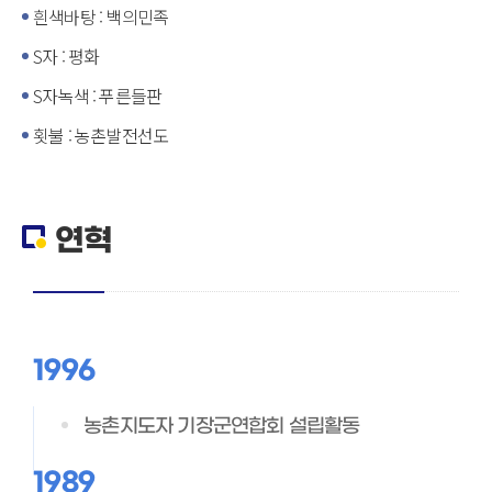
흰색바탕 : 백의민족
S자 : 평화
S자녹색 : 푸른들판
횟불 : 농촌발전선도
연혁
1996
농촌지도자 기장군연합회 설립활동
1989