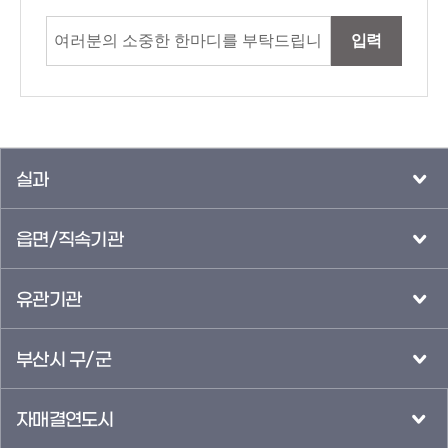
입력
실과
읍면/직속기관
유관기관
부산시 구/군
자매결연도시