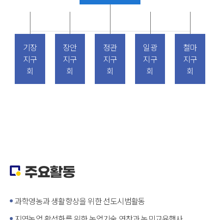
기장
장안
정관
일광
철마
지구
지구
지구
지구
지구
회
회
회
회
회
주요활동
과학영농과 생활향상을 위한 선도시범활동
지역농업 활성화를 위한 농업기술 연찬과 농민교육행사