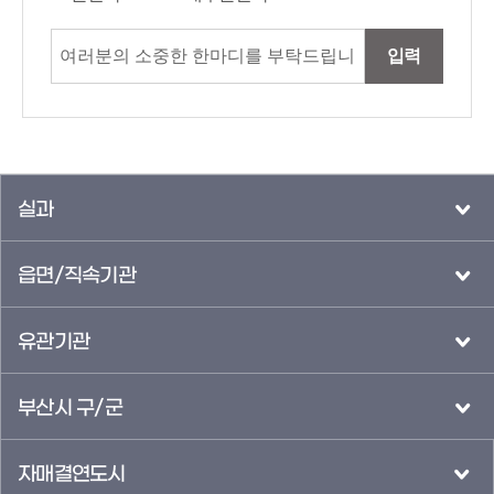
입력
실과
읍면/직속기관
유관기관
부산시 구/군
자매결연도시