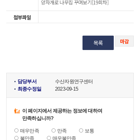
양자개로 나무집 꾸며보기[19회차]
첨부파일
마감
목록
담당부서
수산자원연구센터
최종수정일
2023-09-15
이 페이지에서 제공하는 정보에 대하여
만족하십니까?
매우만족
만족
보통
불만족
매우불만족