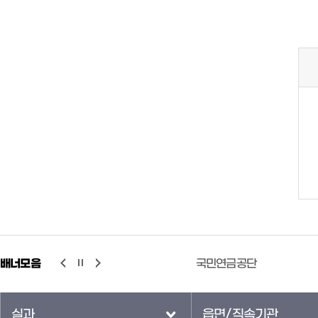
배너모음
민방위사이버교육
국민연금공단
실과
읍면/직속기관