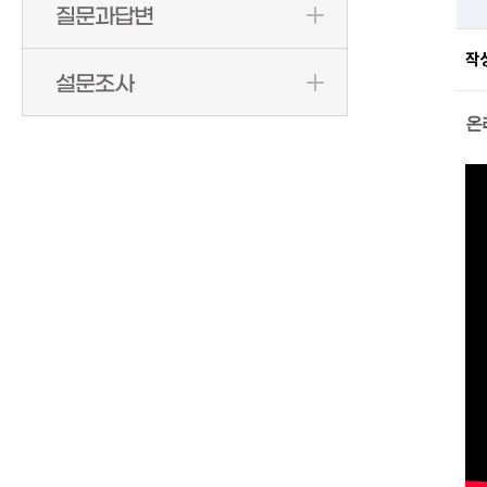
질문과답변
작
설문조사
온