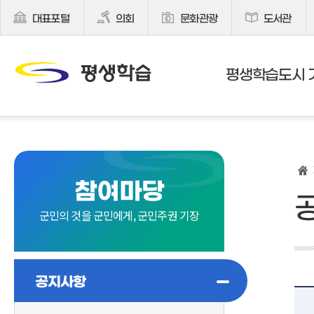
대표포털
의회
문화관광
도서관
평생학습도시 
참여마당
군민의 것을 군민에게, 군민주권 기장
공지사항