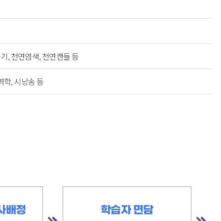
기, 천연염색, 천연캔들 등
역학, 시낭송 등
사배정
학습자 면담