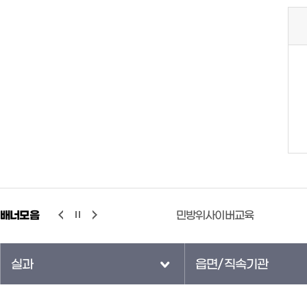
배너모음
민방위사이버교육
국민연금공단
실과
읍면/직속기관