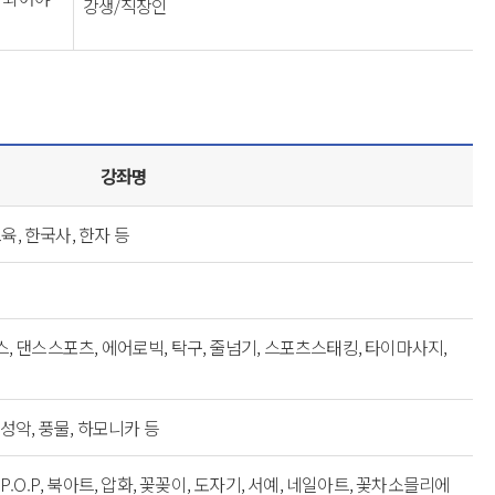
강생/직장인
강좌명
, 한국사, 한자 등
스, 댄스스포츠, 에어로빅, 탁구, 줄넘기, 스포츠스태킹, 타이마사지,
 성악, 풍물, 하모니카 등
P.O.P, 북아트, 압화, 꽃꽂이, 도자기, 서예, 네일아트, 꽃차소믈리에