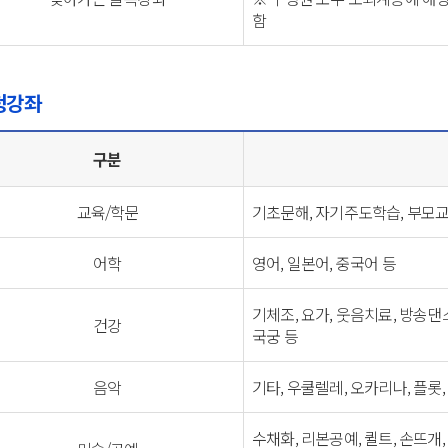
함
청강좌
구분
교육/학문
기초문해, 자기주도학습, 부모교육
어학
영어, 일본어, 중국어 등
기체조, 요가, 웃음치료, 방송댄
건강
국궁 등
음악
기타, 우쿨렐레, 오카리나, 플롯,
수채화, 리본공예, 퀼트, 손뜨개, 