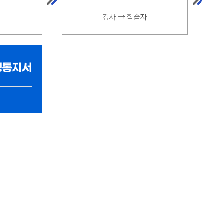
강사 → 학습자
행통지서
사