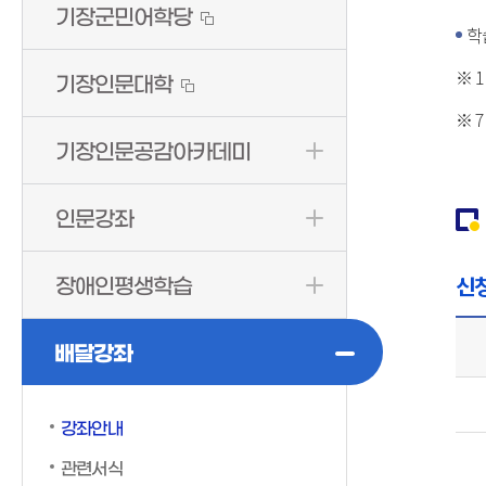
기장군민어학당
학
※ 
기장인문대학
※ 
기장인문공감아카데미
인문강좌
신
장애인평생학습
배달강좌
강좌안내
관련서식