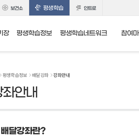
평생학습
보건소
인트로
기장
평생학습정보
평생학습네트워크
참여마
평생학습정보
배달강좌
강좌안내
강좌안내
배달강좌란?