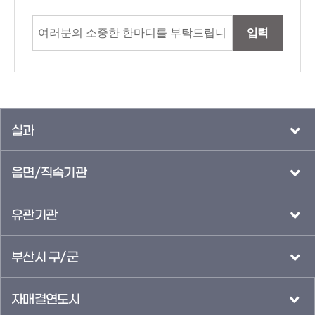
입력
실과
읍면/직속기관
유관기관
부산시 구/군
자매결연도시