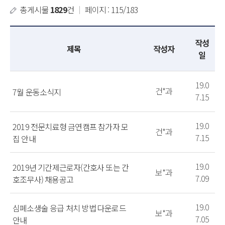
총게시물
1829
건
｜
페이지 : 115/183
작성
제목
작성자
일
19.0
건*과
7월 운동소식지
7.15
19.0
2019 전문치료형 금연캠프 참가자 모
건*과
7.15
집 안내
19.0
2019년 기간제근로자(간호사 또는 간
보*과
7.09
호조무사) 채용공고
19.0
심폐소생술 응급 처치 방법 다운로드
보*과
7.05
안내