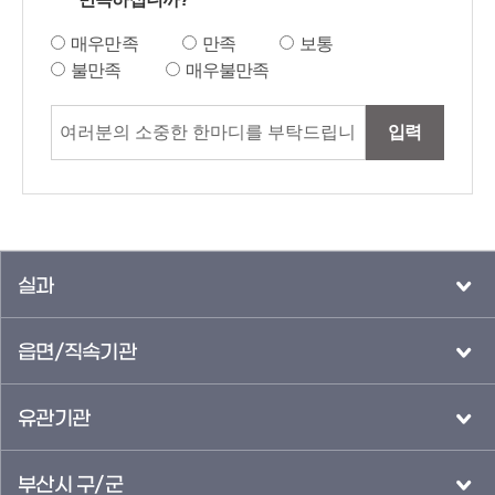
매우만족
만족
보통
불만족
매우불만족
입력
실과
읍면/직속기관
유관기관
부산시 구/군