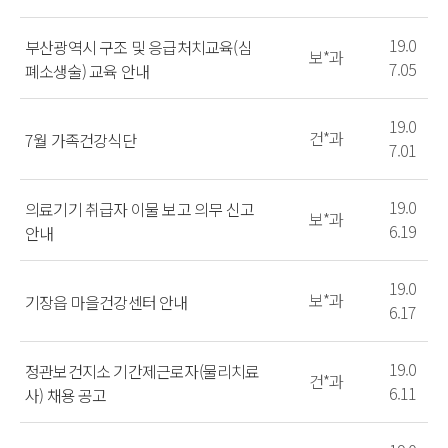
19.0
부산광역시 구조 및 응급처치교육(심
보*과
7.05
폐소생술) 교육 안내
19.0
건*과
7월 가족건강식단
7.01
19.0
의료기기 취급자 이물 보고 의무 신고
보*과
6.19
안내
19.0
보*과
기장읍 마을건강센터 안내
6.17
19.0
정관보건지소 기간제근로자(물리치료
건*과
6.11
사) 채용 공고