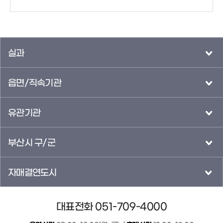
실과
읍면/직속기관
유관기관
부산시 구/군
자매결연도시
대표전화 051-709-4000