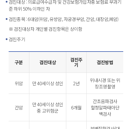
검진대상 : 의료급여수급자 및 건강보험가입자중 보험료 부과기
준 하위 50% 이하인 자
검진종목 : 6대암(위암, 유방암, 자궁경부암, 간암, 대장암,폐암)
※ 검진대상자 개인별 검진항목은 상이함
검진주기
검진주
구분
검진대상
검진방법
기
위내시경 또는 위
위암
만 40세이상 성인
2년
장조영촬영
간초음파검사
만 40세이상 성인
간암
6개월
혈청알파태아단
중 고위험군
백검사
분변잠혈검사(대