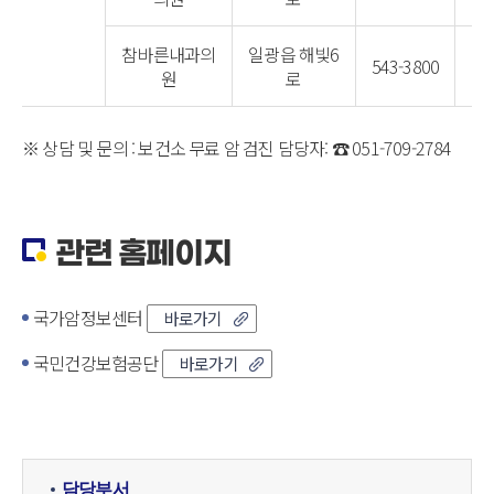
참바른내과의
일광읍 해빛6
543-3800
원
로
※ 상담 및 문의 : 보건소 무료 암 검진 담당자: ☎ 051-709-2784
관련 홈페이지
국가암정보센터
바로가기
국민건강보험공단
바로가기
담당부서