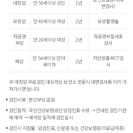
대장암
만 50세이상 성인
1년
변검사)
유방암
만 40세이상 여성
2년
유방촬영술
자궁경
자궁경부질세포
만 20세이상 여성
2년
부암
검사
만 54세이상 만74
저선량흉부CT검
폐암
2년
세이하
사
※ 대장암 무료검진 대상자는 보건소 방문시 대변검사통 미리 가
져가시면 됩니다.
검진비용 : 본인부담 없음
검진절차 : 국민건강보험공단 암검진표 수령 → 안내된 검진기관
에 예약 → 예약된 일자에 검진실시
검진시 지참물 : 암검진표, 신분증 또는 건강보험증(의료급여증)