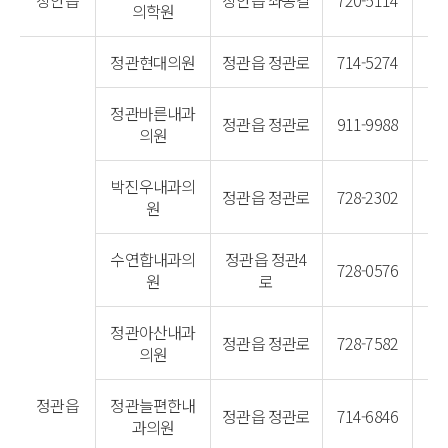
장안읍
장안읍 좌동길
720-5114
의학원
정관현대의원
정관읍 정관로
714-5274
정관바른내과
정관읍 정관로
911-9988
의원
박진우내과의
정관읍 정관로
728-2302
원
수연합내과의
정관읍 정관4
728-0576
원
로
정관아산내과
정관읍 정관로
728-7582
의원
정관읍
정관늘편한내
정관읍 정관로
714-6846
과의원