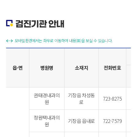
검진기관 안내
모바일환경에서는 좌우로 이동하여 내용(표)을 보실 수 있습니다.
읍·면
병원명
소재지
전화번호
위
권태경내과의
기장읍 차성동
723-8275
원
로
정원택내과의
기장읍 읍내로
722-7579
원