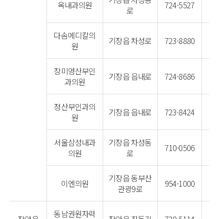
옥내과의원
724-5527
로
다솜메디칼의
기장읍 차성로
723-8880
원
장미영산부인
기장읍 읍내로
724-8686
과의원
정산부인과의
기장읍 읍내로
723-8424
원
서울삼성내과
기장읍 차성동
710-0506
의원
로
기장읍 동부산
이엔의원
954-1000
관광9로
동남권원자력