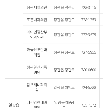
정관제일의원
정관읍 덕산길
728-3115
조훈내과의원
정관읍 정관로
728-1253
아이엔젤산부
정관읍 정관로
722-3579
인과의원
하늘산부인과
정관읍 정관로
727-5955
의원
정관일신기독
정관읍 정관로
780-0600
병원
김우재내과의
일광읍 해빛로
724-5888
원
더건강한내과
일광읍 해송4
일광읍
715-7172
의원
로