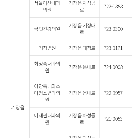
서울아산내과
기장읍 차성남
722-1888
의원
로
기장읍 기장대
국민건강의원
723-0300
로
기장병원
기장읍 대청로
723-0171
최정숙내과의
기장읍 읍내로
724-0008
원
이광욱내과소
아청소년과의
기장읍 읍내로
722-9957
원
기장읍
이재관내과의
기장읍 차성동
721-0053
원
로
기장읍 차성동