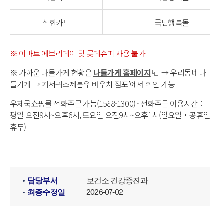
신한카드
국민행복몰
※ 이마트 에브리데이 및 롯데슈퍼 사용 불가
※ 가까운 나들가게 현황은
나들가게 홈페이지
→ 우리동네 나
들가게 → 기저귀조제분유 바우처 점포’에서 확인 가능
우체국쇼핑몰 전화주문 가능(1588-1300) - 전화주문 이용시간：
평일 오전9시~오후6시, 토요일 오전9시~오후1시(일요일・공휴일
휴무)
담당부서
보건소 건강증진과
최종수정일
2026-07-02