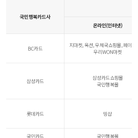
국민행복카드사
온라인(인터넷)
지마켓, 옥션, 우체국쇼핑몰, 페이북
BC카드
우리WON마켓
삼성카드쇼핑몰
삼성카드
국민행복몰
롯데카드
띵샵
국민카드
국민행복몰