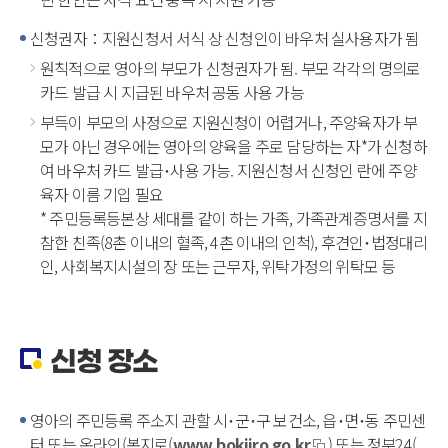
신청권자：지원신청서 서식 상 신청인이 바우처 실사용자가 됨
­원칙적으로 영아의 부모가 신청권자가 됨. 부모 각각의 명의로
카드 발급 시 지급된 바우처 공동 사용 가능
­부득이 부모의 사정으로 지원신청이 어렵거나, 주양육자가 부
모가 아닌 경우에는 영아의 양육을 주로 담당하는 자*가 신청하
여 바우처 카드 발급･사용 가능. 지원신청서 신청인 란에 주양
육자 이름 기입 필요
* 주민등록등본상 세대를 같이 하는 가족, 가족관계증명서를 지
참한 친족(8촌 이내의 혈족, 4촌 이내의 인척), 후견인･법정대리
인, 사회복지시설의 장 또는 근무자, 위탁가정의 위탁모 등
신청 장소
영아의 주민등록 주소지 관할 시･군･구 보건소, 읍･면･동 주민센
터 또는 온라인(복지로(
www.bokjiro.go.kr
) 또는 정부24(