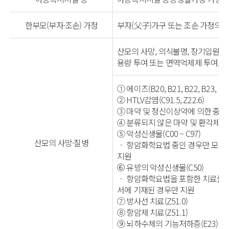
한부모(부자·조손) 가정
부자(父子)가구 또는 조손 가정의 
산모의 사망, 의식불명, 장기입원(
용량 투여 또는 면역억제제 투여, 
① 에이즈(B20, B21, B22, B23, B24,
② HTLV감염(C91.5, Z22.6)
③ 마약 및 정신이상약에 의한 중독(T
④ 분류되지 않은 마약 및 환각제에 
⑤ 악성신생물(C00 ~ C97)
산모의 사망·질병
‐ 항암화학요법 중인 경우만 모유
지원
⑥ 유방의 악성신생물(C50)
‐ 항암화학요법을 포함한 치료를 받
서에 기재된 경우만 지원
⑦ 방사선 치료(Z51.0)
⑧ 항암제 치료(Z51.1)
⑨ 뇌하수체의 기능저하증(E23)