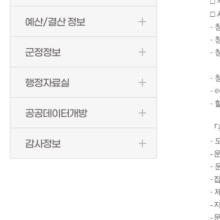
□ 
□ 
예산/결산 정보
- 
- 
- 
군정정보
- 
행정자료실
- 
- 
공공데이터개방
「
- 
감사정보
-
- 
- 
접
- 
-
- 문