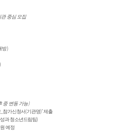
기관 중심 모집
)
래방
)
)
후 중 변동 가능
_
(
)’ 
당
참가신청서
기관명
제출
)
양성과 청소년드림팀
원 예정