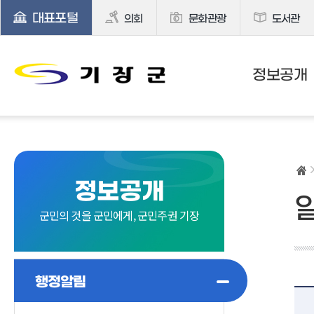
대표포털
의회
문화관광
도서관
정보공개
정보공개
군민의 것을 군민에게, 군민주권 기장
행정알림