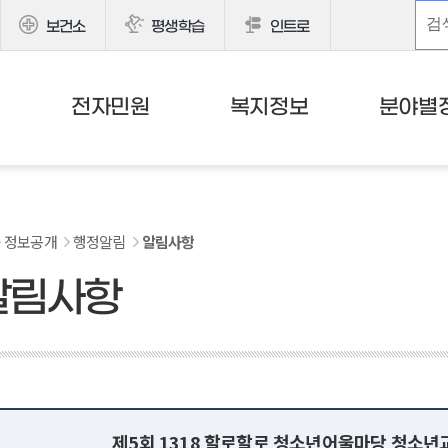
보건소
평생학습
인트로
전자민원
복지정보
분야별
정보공개
행정알림
알림사항
알림사항
제5회 1318 할로할로 청소년어울마당 청소년