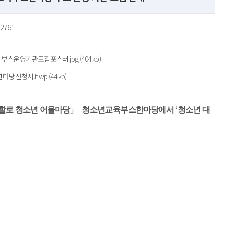
-2761
영기관모집포스터.jpg (404 kb)
청서.hwp (44 kb)
‘
할로 청소년 어울마당
」  
청소년교육부스한마당에서 
청소년 대