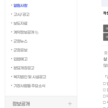
알림사항
작
고시/공고
보도자료
계약정보공개
군정뉴스
군정공보
오
입법예고
상
많
분묘개장공고
복지법인 및 시설공고
「
□ 
기장사람들 주요소식
□ 
□ 
□ 
정보공개