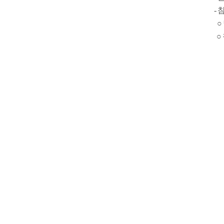
-
○ 
○  