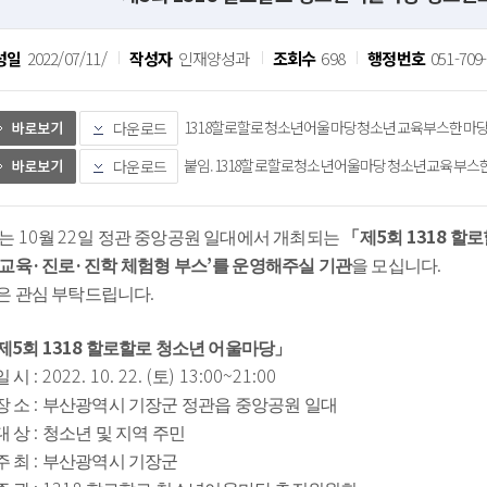
성일
2022/07/11/
작성자
인재양성과
조회수
698
행정번호
051-709
1318할로할로청소년어울마당청소년교육부스한마당부스운
다운로드
붙임.1318할로할로청소년어울마당청소년교육부스한마당신
다운로드
10
22
5
1318 
는 
월 
일 정관 중앙공원 일대에서 개최되는 
「
제
회 
할로
·
·
’
. 
 교육
진로
진학 체험형 부스
를 운영해주실 기관
을 모십니다
.
은 관심 부탁드립니다
5
1318 
제
회 
할로할로 청소년 어울마당
」
: 2022. 10. 22. (
) 13:00~21:00
일 시 
토
: 
장 소 
부산광역시 기장군 정관읍 중앙공원 일대
: 
대 상 
청소년 및 지역 주민
: 
주 최 
부산광역시 기장군