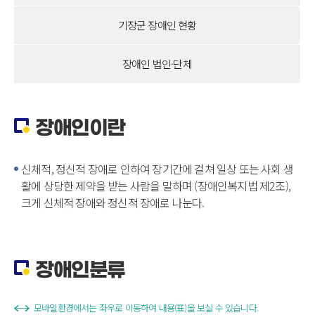
기장군 장애인 현황
장애인 법인·단체
장애인이란
신체적, 정신적 장애로 인하여 장기간에 걸쳐 일상 또는 사회 생
활에 상당한 제약을 받는 사람을 말하며 (장애인복지법 제2조),
크게 신체적 장애와 정신적 장애로 나눈다.
장애인분류
모바일환경에서는 좌우로 이동하여 내용(표)을 보실 수 있습니다.