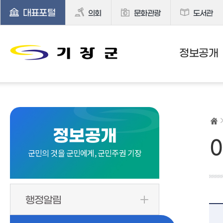
대표포털
의회
문화관광
도서관
정보공개
정보공개
군민의 것을 군민에게, 군민주권 기장
행정알림