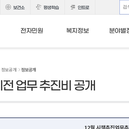
보건소
평생학습
인트로
전자민원
복지정보
분야별
정보공개
정보공개
이전 업무 추진비 공개
12월 시책추진업무추