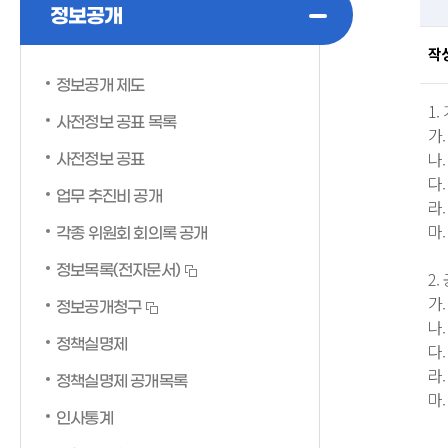
정보공개
작
정보공개 제도
1
사전정보 공표 목록
가.
나
사전정보 공표
다
업무 추진비 공개
라.
마
각종 위원회 회의록 공개
정보목록(전자문서)
2
가.
정보공개청구
나
정책실명제
다
라.
정책실명제 공개목록
마
인사통계