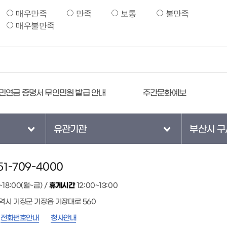
매우만족
만족
보통
불만족
매우불만족
민연금 증명서 무인민원 발급 안내
주간문화예보
유관기관
부산시 구
1-709-4000
~18:00(월~금) /
휴게시간
12:00~13:00
광역시 기장군 기장읍 기장대로 560
전화번호안내
청사안내