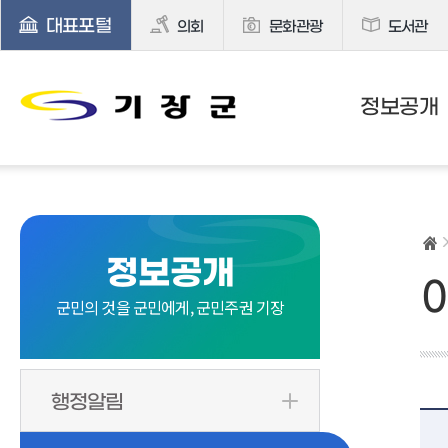
대표포털
의회
문화관광
도서관
정보공개
정보공개
군민의 것을 군민에게, 군민주권 기장
행정알림