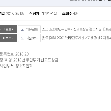
성일
2018/05/18/
작성자
기획청렴실
조회수
484
2018-292018년무단투기신고포상금(청소자원과).hwp (
다운로드
[완료]2018-292018년무단투기신고포상금(청소자원과).h
다운로드
등록번호: 2018-29
 정 책 명: 2018년 무단투기 신고포상금
 사업부서: 청소자원과