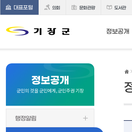
대표포털
의회
문화관광
도서관
정보공개
정보공개
군민의 것을 군민에게, 군민주권 기장
행정알림