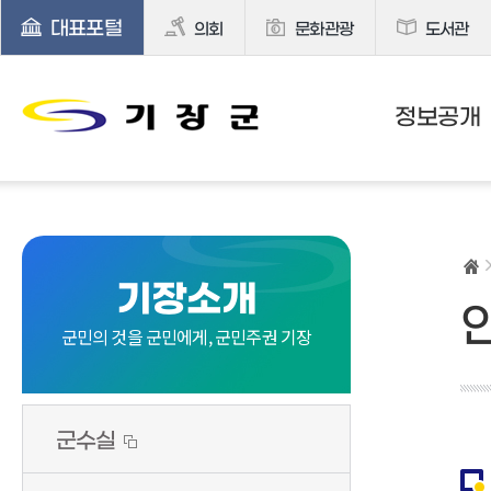
대표포털
의회
문화관광
도서관
정보공개
기장소개
군민의 것을 군민에게, 군민주권 기장
군수실