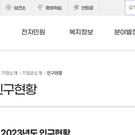
보건소
평생학습
인트로
전자민원
복지정보
분야별
기장소개
기장군소개
인구현황
인구현황
2023년도 인구현황