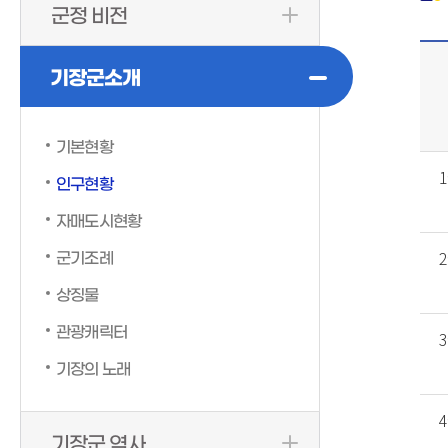
군정 비전
기장군소개
기본현황
인구현황
자매도시현황
군기조례
상징물
관광캐릭터
기장의 노래
기장군 역사