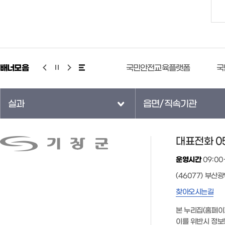
배너모음
국민안전교육플랫폼
국민연금 증명서 무인민원 발급 안
실과
읍면/직속기관
대표전화 05
운영시간
09:00
(46077) 부산
찾아오시는길
본 누리집(홈페이
이를 위반시 정보