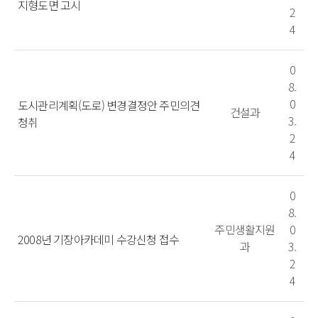
지형도면 고시
2
4
0
8.
0
도시관리계획(도로) 변경결정안 주민의견
건설과
3.
청취
2
4
0
8.
주민생활지원
0
2008년 기장아카데미 수강신청 접수
과
3.
2
4