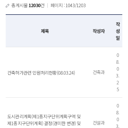
총게시물
12030
건
｜
페이지 : 1043/1203
작
제목
작성자
성
일
0
8.
0
건축과
건축허가관련 민원처리현황(08.03.24)
3.
2
5
0
8.
도시관리계획(제1종지구단위계획구역 및
0
건설과
제1종지구단위계획) 결정(경미한 변경) 및
3.