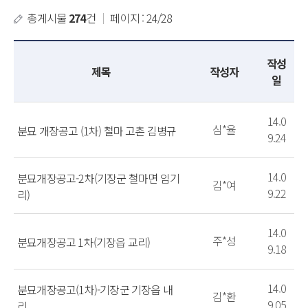
총게시물
274
건
｜
페이지 : 24/28
작성
제목
작성자
일
14.0
심*율
분묘 개장공고 (1차) 철마 고촌 김병규
9.24
14.0
분묘개장공고-2차(기장군 철마면 임기
김*여
9.22
리)
14.0
주*성
분묘개장공고 1차(기장읍 교리)
9.18
14.0
분묘개장공고(1차)-기장군 기장읍 내
김*환
9.05
리