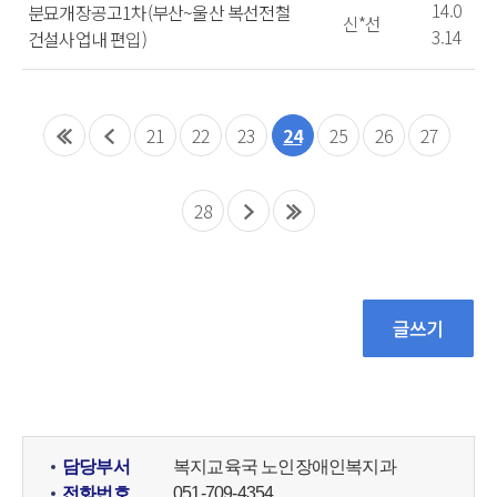
14.0
분묘개장공고1차(부산~울산 복선전철
신*선
3.14
건설사업내 편입)
21
22
23
24
25
26
27
28
담당부서
복지교육국 노인장애인복지과
전화번호
051-709-4354