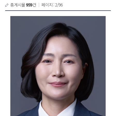
총게시물
959
건
｜
페이지 : 2/96