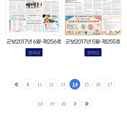
군보2017년 6월-제256호
군보2017년 5월-제255호
한국어
한국어
11
12
13
14
15
16
17
18
19
20