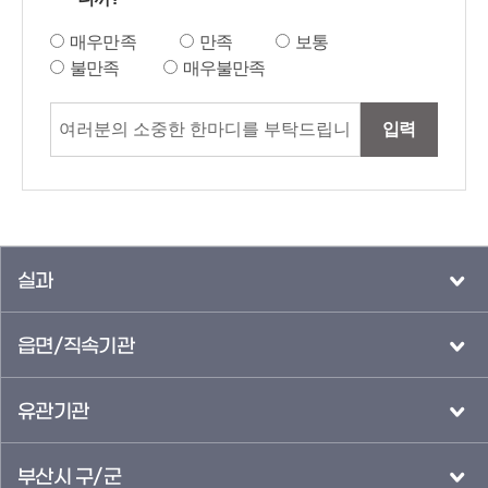
매우만족
만족
보통
불만족
매우불만족
입력
실과
읍면/직속기관
유관기관
부산시 구/군