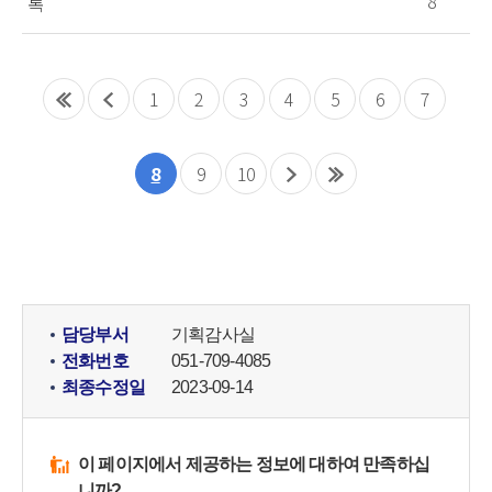
8
록
1
2
3
4
5
6
7
8
9
10
담당부서
기획감사실
전화번호
051-709-4085
최종수정일
2023-09-14
이 페이지에서 제공하는 정보에 대하여 만족하십
니까?