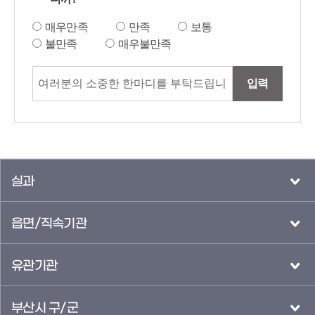
매우만족
만족
보통
불만족
매우불만족
입력
실과
읍면/직속기관
유관기관
부산시 구/군