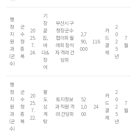
기
행
장
부산시 구
정
군
2
20
끝
청장군수
카
지
수
2,7
0
25.
집,
협의회 월
드
7
원
정
90,
116
2
7.
바
례회 참석
결
월
과
종
000
5
24.
다&
자 격려 간
제
(군
복
년
장
담회
수)
어
행
정
군
팔
2
20
카
지
수
도
토지정보
52
0
25.
드
7
원
정
삼
과 직원 격
1,0
24
2
7.
결
월
과
종
계
려 간담회
00
5
22.
제
(군
복
탕
년
수)