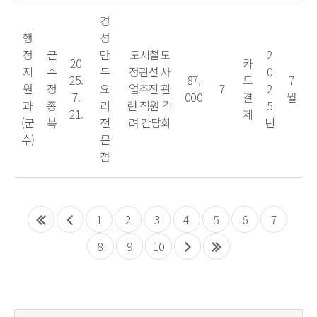
경
행
성
정
군
만
도시철도
2
20
카
지
수
두
정관선 사
0
25.
87,
드
7
원
정
요
업추진 관
7
2
7.
000
결
월
과
종
리
련 직원 격
5
21.
제
(군
복
전
려 간담회
년
수)
문
점
1
2
3
4
5
6
7
8
9
10