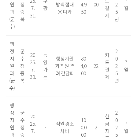
25.
쿠
드
7
원
정
방객 접대
4,9
00
2
7.
팡
결
월
과
종
용 다과
50
5
31.
제
(군
복
년
수)
행
정
군
2
20
동
카
지
수
행정지원
80
0
25.
양
드
7
원
정
과 직원 격
4,0
22
2
7.
가
결
월
과
종
려 간담회
00
5
30.
든
제
(군
복
년
수)
행
정
군
2
20
현
지
수
10
0
25.
직원 경조
금
7
원
정
-
0,0
2
2
7.
사비
지
월
과
종
00
5