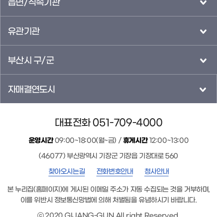
읍면/직속기관
유관기관
부산시 구/군
자매결연도시
대표전화 051-709-4000
운영시간
09:00~18:00(월~금) /
휴게시간
12:00~13:00
(46077) 부산광역시 기장군 기장읍 기장대로 560
찾아오시는길
전화번호안내
청사안내
본 누리집(홈페이지)에 게시된 이메일 주소가 자동 수집되는 것을 거부하며,
이를 위반시 정보통신망법에 의해 처벌됨을 유념하시기 바랍니다.
ⓒ 2020 GIJANG-GUN All right Reserved.