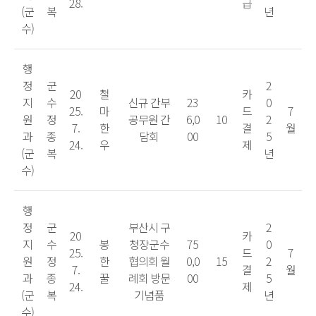
28.
급
(군
복
년
수)
행
정
군
2
20
철
카
지
수
신규 간부
23
0
25.
마
드
7
원
정
공무원 간
6,0
10
2
7.
한
결
월
과
종
담회
00
5
24.
우
제
(군
복
년
수)
행
정
군
부산시 구
2
20
카
지
수
봉
청장군수
75
0
25.
드
7
원
정
한
협의회 월
0,0
15
2
7.
결
월
과
종
꿀
례회 방문
00
5
24.
제
(군
복
기념품
년
수)