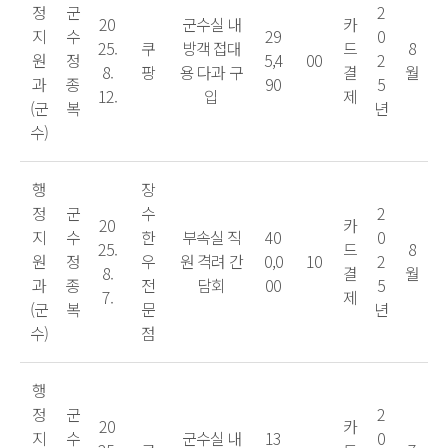
정
군
2
20
군수실 내
카
지
수
29
0
25.
쿠
방객 접대
드
8
원
정
5,4
00
2
8.
팡
용 다과 구
결
월
과
종
90
5
12.
입
제
(군
복
년
수)
행
장
정
군
수
2
20
카
지
수
한
부속실 직
40
0
25.
드
8
원
정
우
원 격려 간
0,0
10
2
8.
결
월
과
종
전
담회
00
5
7.
제
(군
복
문
년
수)
점
행
정
군
2
20
카
지
수
군수실 내
13
0