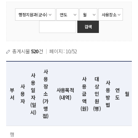
총게시물
520
건
｜
페이지 : 10/52
사
사
용
사
대
용
사
사
장
용
상
부
일
사용목적
용
연
용
소
금
인
월
서
자
(내역)
방
도
자
(가
액
원
(일
법
맹
(원)
(명)
시)
점)
행