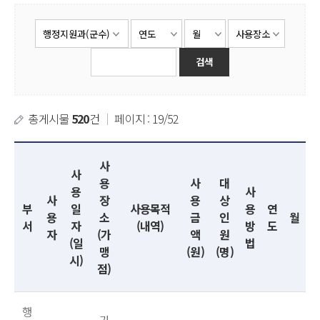
총게시물
520
건
｜
페이지 : 19/52
사
사
용
사
대
용
사
사
장
용
상
부
일
사용목적
용
연
용
소
금
인
월
서
자
(내역)
방
도
자
(가
액
원
(일
법
맹
(원)
(명)
시)
점)
행