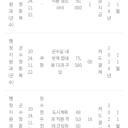
24.
직원 경조
50,
금
원
정
-
1
2
1
11.
사비
000
지
과
종
4
월
22.
급
(군
복
년
수)
행
정
군
2
20
군수실 내
카
지
수
0
1
24.
쿠
방객 접대
75,
드
원
정
00
2
1
11.
팡
용 다과 구
580
결
과
종
4
월
22.
입
제
(군
복
년
수)
행
장
정
군
수
2
20
카
지
수
한
도시계획
48
0
1
24.
드
원
정
우
과 직원 격
0,0
16
2
1
11.
결
과
종
전
려 간담회
00
4
월