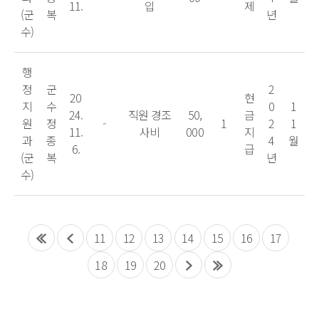
11.
입
제
(군
복
년
수)
행
정
군
2
20
현
지
수
0
1
24.
직원 경조
50,
금
원
정
-
1
2
1
11.
사비
000
지
과
종
4
월
6.
급
(군
복
년
수)
11
12
13
14
15
16
17
18
19
20