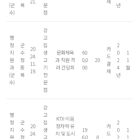
21.
제
(군
복
문
년
수)
점
강
행
고
정
군
집
2
20
카
지
수
생
문화체육
60
0
1
24.
드
원
정
고
과 직원 격
0,0
20
2
1
11.
결
과
종
기
려 간담회
00
4
월
19.
제
(군
복
전
년
수)
문
점
강
행
고
KTX-이음
정
군
집
2
20
정차역 유
카
지
수
생
19
0
1
24.
치 및 도시
드
원
정
고
6,0
8
2
1