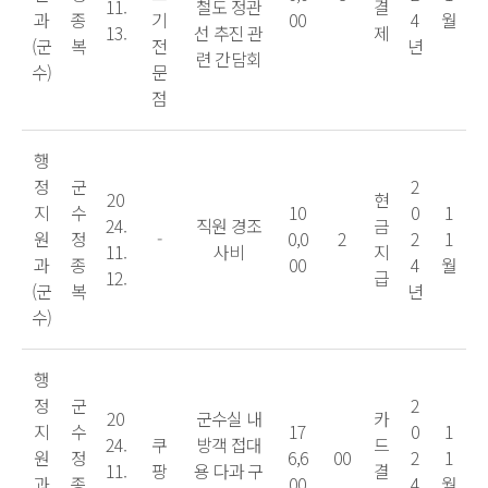
11.
철도 정관
결
과
종
기
00
4
월
13.
선 추진 관
제
(군
복
전
년
련 간담회
수)
문
점
행
정
군
2
20
현
지
수
10
0
1
24.
직원 경조
금
원
정
-
0,0
2
2
1
11.
사비
지
과
종
00
4
월
12.
급
(군
복
년
수)
행
정
군
2
20
군수실 내
카
지
수
17
0
1
24.
쿠
방객 접대
드
원
정
6,6
00
2
1
11.
팡
용 다과 구
결
과
종
00
4
월