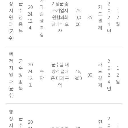
가
정
군
기장군 중
2
20
마
카
지
수
소기업지
75
0
1
24.
솥
드
원
정
원협의회
0,0
35
2
2
12.
생
결
과
종
발대식 오
00
4
월
4.
복
제
(군
복
찬
년
집
수)
행
정
군
2
20
군수실 내
카
지
수
0
1
24.
쿠
방객 접대
46,
드
원
정
00
2
2
12.
팡
용 다과 구
900
결
과
종
4
월
3.
입
제
(군
복
년
수)
행
정
군
2
20
현
지
수
0
1