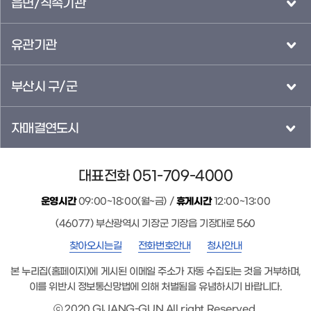
읍면/직속기관
유관기관
부산시 구/군
자매결연도시
대표전화 051-709-4000
운영시간
09:00~18:00(월~금) /
휴게시간
12:00~13:00
(46077) 부산광역시 기장군 기장읍 기장대로 560
찾아오시는길
전화번호안내
청사안내
본 누리집(홈페이지)에 게시된 이메일 주소가 자동 수집되는 것을 거부하며,
이를 위반시 정보통신망법에 의해 처벌됨을 유념하시기 바랍니다.
ⓒ 2020 GIJANG-GUN All right Reserved.