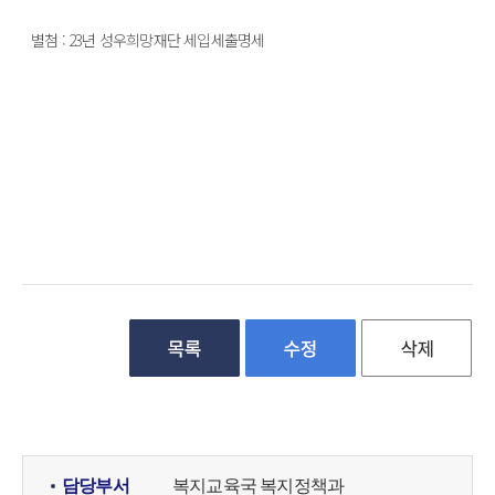
별첨 : 23년 성우희망재단 세입세출명세
담당부서
복지교육국 복지정책과