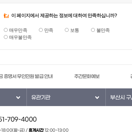
이 페이지에서 제공하는 정보에 대하여 만족하십니까?
매우만족
만족
보통
불만족
매우불만족
주간문화예보
공직비리 익명신고 시스템
유관기관
부산시 구
1-709-4000
~18:00(월~금) /
휴게시간
12:00~13:00