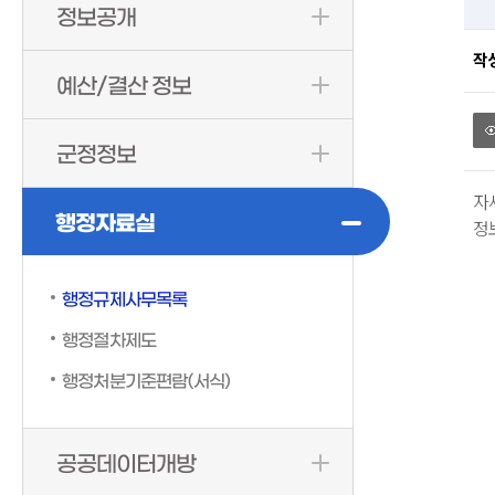
정보공개
작
예산/결산 정보
군정정보
자
행정자료실
정
행정규제사무목록
행정절차제도
행정처분기준편람(서식)
공공데이터개방