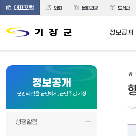
대표포털
의회
문화관광
도서관
정보공개
정보공개
군민의 것을 군민에게, 군민주권 기장
행정알림