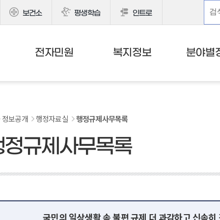
보건소
평생학습
인트로
전자민원
복지정보
분야별
정보공개
행정자료실
행정규제사무목록
행정규제사무목록
국민의 일상생활 속 불편 규제 더 과감하고 신속히