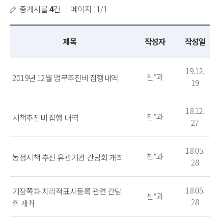
총게시물
4
건
｜
페이지 : 1/1
제목
작성자
작성일
19.12.
친*과
2019년 12월 업무추진비 집행내역
19
18.12.
친*과
시책추진비 집행 내역
27
18.05.
친*과
농정시책 추진 유관기관 간담회 개최
28
18.05.
기장쪽파 지리적표시등록 관련 간담
친*과
28
회 개최