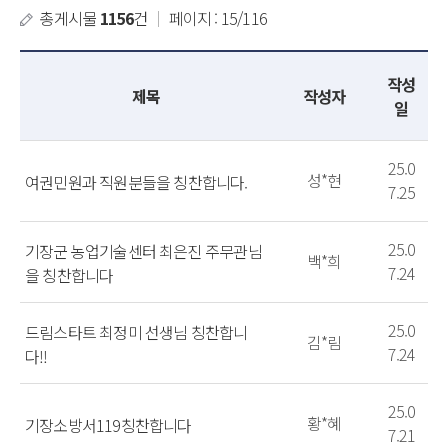
총게시물
1156
건
｜
페이지 : 15/116
작성
제목
작성자
일
25.0
성*현
여권민원과 직원분들을 칭찬합니다.
7.25
25.0
기장군 농업기술센터 최은진 주무관님
백*희
7.24
을 칭찬합니다
25.0
드림스타트 최정미 선생님 칭찬합니
김*림
7.24
다!!
25.0
황*혜
기장소방서119칭찬합니다
7.21