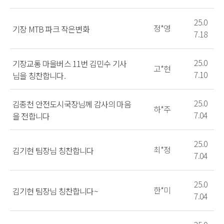
25.0
정*영
기장 MTB 파크 작은변화
7.18
25.0
기장교통 마을버스 11번 김민수 기사
고*현
7.10
님을 칭찬합니다.
25.0
김종천 안전도시국장님께 감사의 마음
하*주
7.04
을 전합니다
25.0
최*정
김기현 팀장님 칭찬합니다
7.04
25.0
한*미
김기현 팀장님 칭찬합니다~
7.04