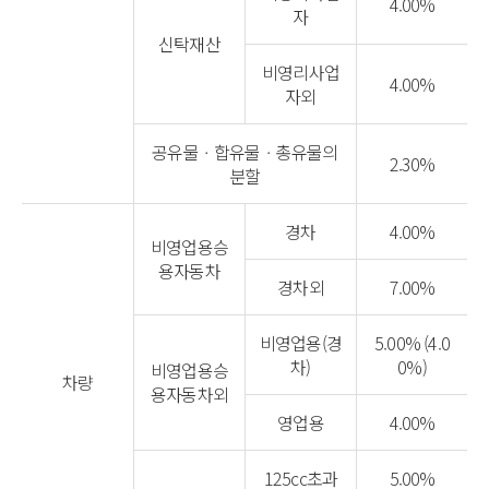
4.00%
자
신탁재산
비영리사업
4.00%
자외
공유물ㆍ합유물ㆍ총유물의
2.30%
분할
경차
4.00%
비영업용승
용자동차
경차외
7.00%
비영업용(경
5.00% (4.0
차)
0%)
비영업용승
차량
용자동차외
영업용
4.00%
125cc초과
5.00%