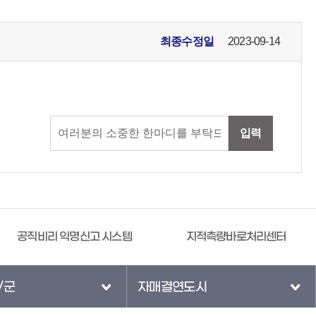
최종수정일
2023-09-14
입력
공직비리 익명신고 시스템
지적측량바로처리센터
/군
자매결연도시