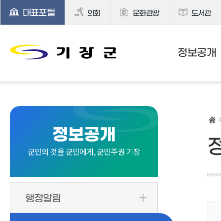
대표포털
의회
문화관광
도서관
정보공개
정보공개
군민의 것을 군민에게, 군민주권 기장
행정알림