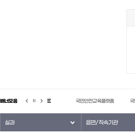
배너모음
기상청 누리예보
국민안전교육플랫폼
국
실과
읍면/직속기관