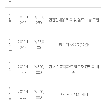
읍
기
2011-1
￦353,
장
민원접대용 커피 및 음료수 등 구입
2-15
250
읍
기
2011-1
￦35,0
장
정수기 사용료(12월)
2-15
00
읍
기
2011-1
￦300,
관내 신축아파트 입주자 간담회 개
장
1-29
000
최
읍
기
2011-1
￦500,
장
이장단 간담회 개최
1-11
000
읍