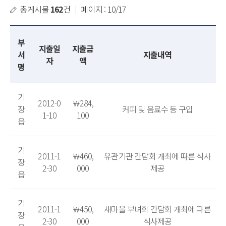
총게시물
162
건
｜
페이지 : 10/17
부
지출일
지출금
서
지출내역
자
액
명
기
2012-0
￦284,
장
커피 및 음료수 등 구입
1-10
100
읍
기
2011-1
￦460,
유관기관 간담회 개최에 따른 식사
장
2-30
000
제공
읍
기
2011-1
￦450,
새마을 부녀회 간담회 개최에 따른
장
2-30
000
식사제공