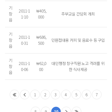
기
2011-1
￦405,
장
주부교실 간담회 개최
1-10
000
읍
기
2011-1
￦686,
장
민원접대용 커피 및 음료수 등 구입
0-31
500
읍
기
2011-1
￦62,0
대민행정 창구직원 노고 격려를 위
장
0-06
00
한 식사제공
읍
1
2
3
4
5
6
7
8
9
10