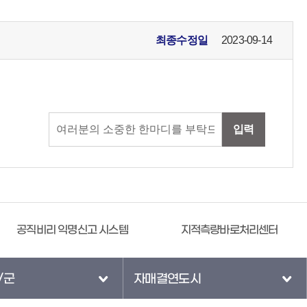
최종수정일
2023-09-14
입력
공직비리 익명신고 시스템
지적측량바로처리센터
/군
자매결연도시