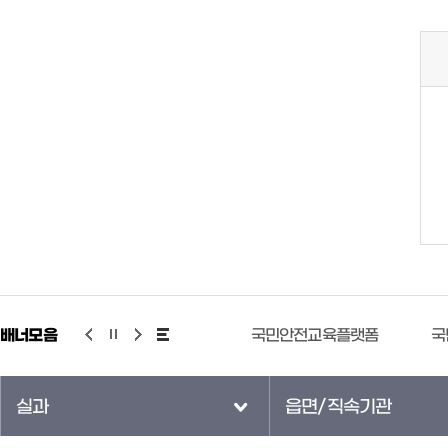
배너모음
기상청 누리예보
국민안전교육플랫폼
국
실과
읍면/직속기관