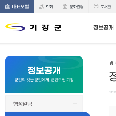
대표포털
의회
문화관광
도서관
정보공개
정보공개
군민의 것을 군민에게, 군민주권 기장
행정알림