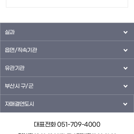
실과
읍면/직속기관
유관기관
부산시 구/군
자매결연도시
대표전화 051-709-4000