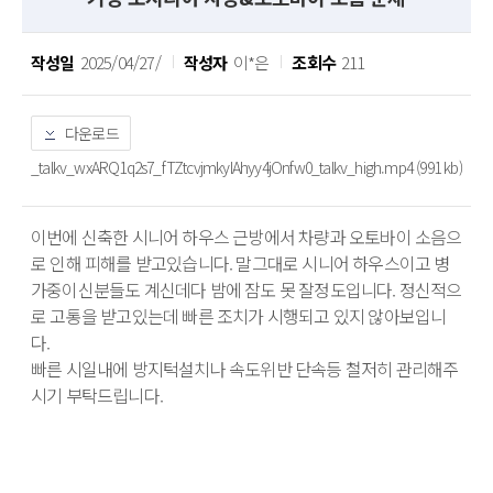
작성일
2025/04/27/
작성자
이*은
조회수
211
다운로드
_talkv_wxARQ1q2s7_fTZtcvjmkyIAhyy4jOnfw0_talkv_high.mp4 (991 kb)
이번에 신축한 시니어 하우스 근방에서 차량과 오토바이 소음으
로 인해 피해를 받고있습니다. 말그대로 시니어 하우스이고 병
가중이신분들도 계신데다 밤에 잠도 못 잘정도입니다. 정신적으
로 고통을 받고있는데 빠른 조치가 시행되고 있지 않아보입니
다.

빠른 시일내에 방지턱설치나 속도위반 단속등 철저히 관리해주
시기 부탁드립니다.