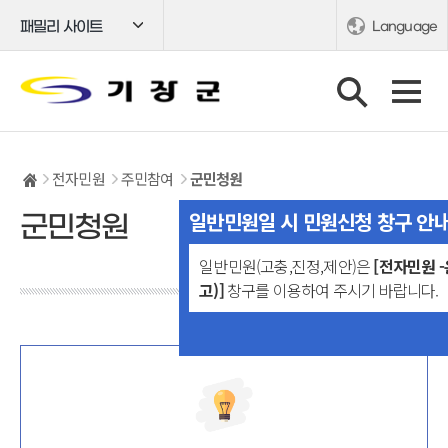
패밀리 사이트
Language
전자민원
주민참여
군민청원
일반민원일 시 민원신청 창구 안
군민청원
일반민원(고충,진정,제안)은
[전자민원 
고)]
창구를 이용하여 주시기 바랍니다.