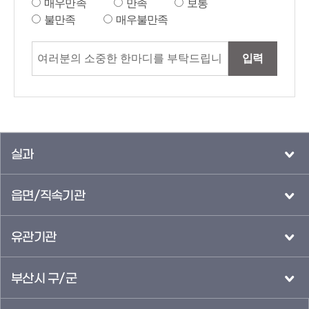
매우만족
만족
보통
불만족
매우불만족
입력
실과
읍면/직속기관
유관기관
부산시 구/군