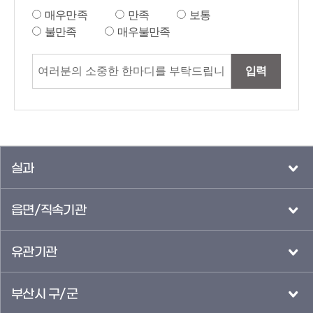
매우만족
만족
보통
불만족
매우불만족
입력
실과
읍면/직속기관
유관기관
부산시 구/군