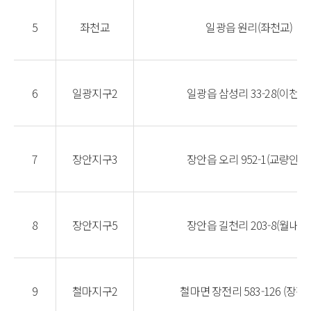
5
좌천교
일광읍 원리(좌천교)
6
일광지구2
일광읍 삼성리 33-28(이천교
7
장안지구3
장안읍 오리 952-1(교량인근
8
장안지구5
장안읍 길천리 203-8(월내교
9
철마지구2
철마면 장전리 583-126 (장전