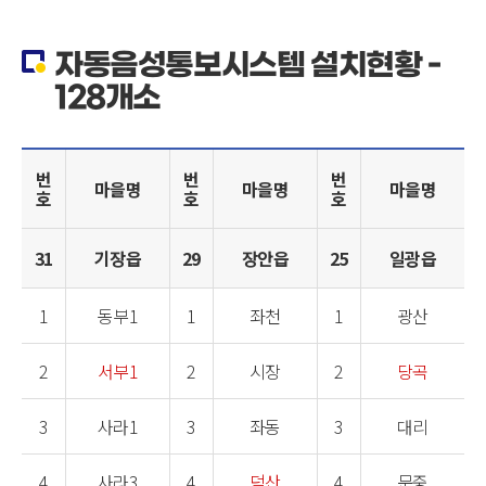
자동음성통보시스템 설치현황 -
128개소
번
번
번
마을명
마을명
마을명
호
호
호
31
기장읍
29
장안읍
25
일광읍
1
동부1
1
좌천
1
광산
2
서부1
2
시장
2
당곡
3
사라1
3
좌동
3
대리
4
사라3
4
덕산
4
문중