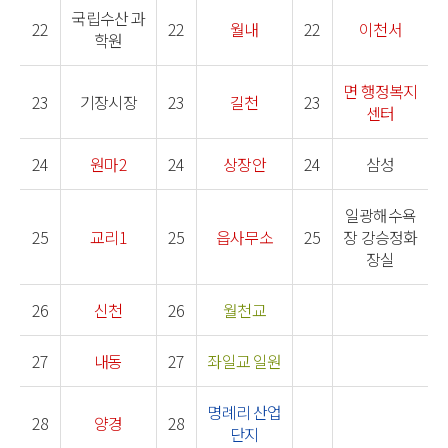
국립수산 과
22
22
월내
22
이천서
학원
면 행정복지
23
기장시장
23
길천
23
센터
24
원마2
24
상장안
24
삼성
일광해수욕
25
교리1
25
읍사무소
25
장 강승정화
장실
26
신천
26
월천교
27
내동
27
좌일교 일원
명례리 산업
28
양경
28
단지