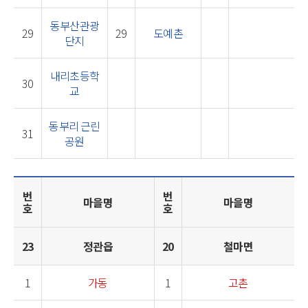
동부산관광
29
29
도예촌
단지
내리초등학
30
교
동부리 근린
31
공원
번
번
마을명
마을명
호
호
23
정관읍
20
철마면
1
가동
1
고촌