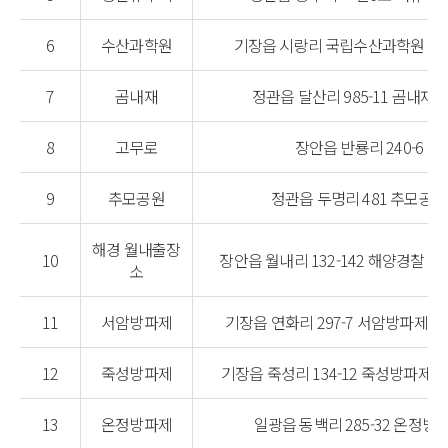
6
수산과학원
기장읍 시랑리 국립수산과학원 본
7
곰내재
정관읍 달산리 985-11 곰내재 
8
고무로
장안읍 반룡리 240-6
9
추모공원
정관읍 두명리 481 추모공원
해경 월내출장
10
장안읍 월내리 132-142 해양경찰 
소
11
서암방파제
기장읍 연화리 297-7 서암방파제(
12
죽성방파제
기장읍 죽성리 134-12 죽성방파제(
13
온정방파제
일광읍 동백리 285-32 온정방