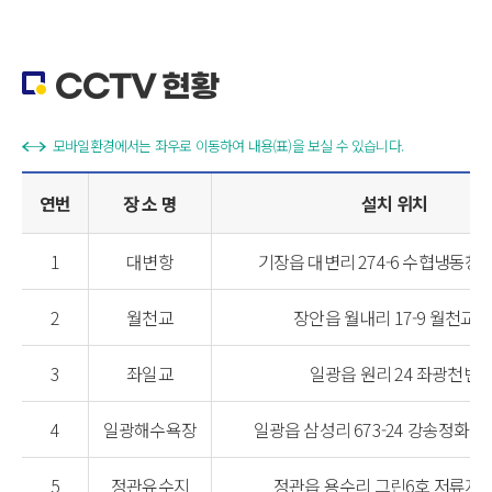
CCTV 현황
모바일환경에서는 좌우로 이동하여 내용(표)을 보실 수 있습니다.
연번
장 소 명
설치 위치
1
대변항
기장읍 대변리 274-6 수협냉동창
2
월천교
장안읍 월내리 17-9 월천교 
3
좌일교
일광읍 원리 24 좌광천변
4
일광해수욕장
일광읍 삼성리 673-24 강송정화장
5
정관유수지
정관읍 용수리 그린6호 저류지 