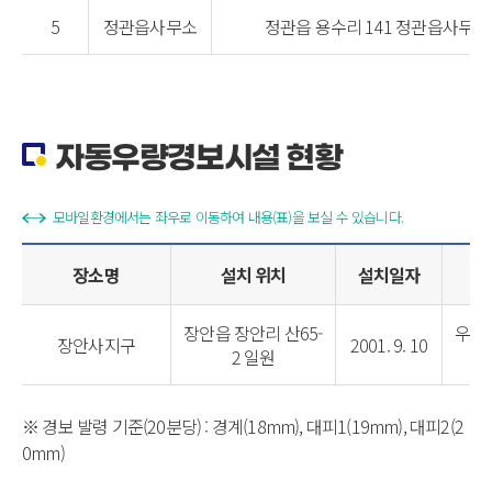
5
정관읍사무소
정관읍 용수리 141 정관읍사무소
자동우량경보시설 현황
모바일환경에서는 좌우로 이동하여 내용(표)을 보실 수 있습니다.
장소명
설치 위치
설치일자
장안읍 장안리 산65-
우량
장안사지구
2001. 9. 10
2 일원
※ 경보 발령 기준(20분당) : 경계(18mm), 대피1(19mm), 대피2(2
0mm)