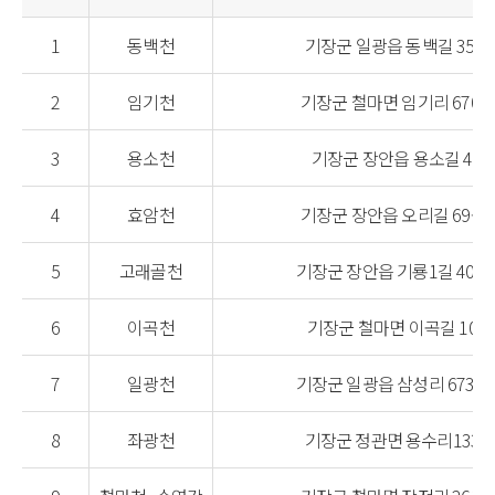
1
동백천
기장군 일광읍 동백길 35-7
2
임기천
기장군 철마면 임기리 670-4
3
용소천
기장군 장안읍 용소길 48
4
효암천
기장군 장안읍 오리길 69-12
5
고래골천
기장군 장안읍 기룡1길 40-1
6
이곡천
기장군 철마면 이곡길 100
7
일광천
기장군 일광읍 삼성리 673-2
8
좌광천
기장군 정관면 용수리1334