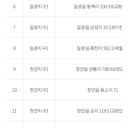
6
일광지구1
일광읍 동백리 100-30(교량인
7
일광지구2
일광읍 삼성리 33-28(이천교
8
일광지구3
일광읍 화전리 562-2(세월교
9
장안지구1
장안읍 반룡리 786-66(방모교
10
장안지구2
장안읍 용소리 71
11
장안지구3
장안읍 오리 119-1(교량인근