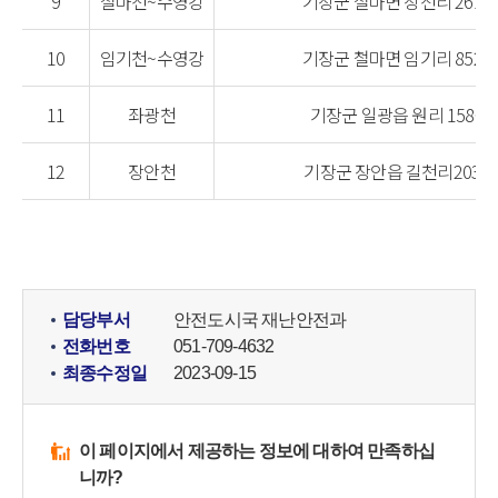
9
철마천~수영강
기장군 철마면 장전리 261-2
10
임기천~수영강
기장군 철마면 임기리 852-5
11
좌광천
기장군 일광읍 원리 158-7
12
장안천
기장군 장안읍 길천리203-8
담당부서
안전도시국 재난안전과
전화번호
051-709-4632
최종수정일
2023-09-15
이 페이지에서 제공하는 정보에 대하여 만족하십
니까?