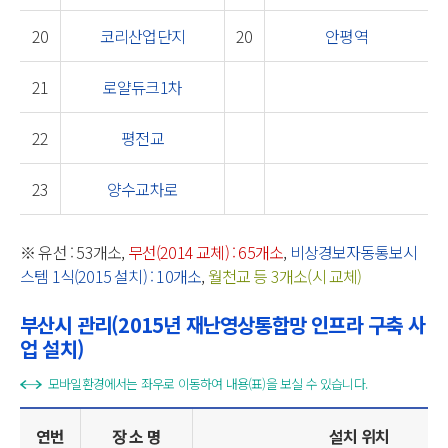
20
코리산업단지
20
안평역
21
로얄듀크1차
22
평전교
23
양수교차로
※ 유선 : 53개소,
무선(2014 교체) : 65개소
,
비상경보자동통보시
스템 1식(2015 설치) : 10개소
,
월천교 등 3개소(시 교체)
부산시 관리(2015년 재난영상통합망 인프라 구축 사
업 설치)
모바일환경에서는 좌우로 이동하여 내용(표)을 보실 수 있습니다.
연번
장 소 명
설치 위치