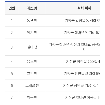
연번
장소명
설치 위치
1
동백천
기장군 일광읍 동백길 35-7
2
임기천
기장군 철마면 임기리 670-4
기장군 철마면 장전리 철마교 금산와송
3
철마천
각
4
용소천
기장군 장안읍 용소길 48
5
효암천
기장군 장안읍 오리길 69-12
6
고래골천
기장군 장안읍 기룡1길40-1
7
이곡천
기장군 철마면 이곡길 100