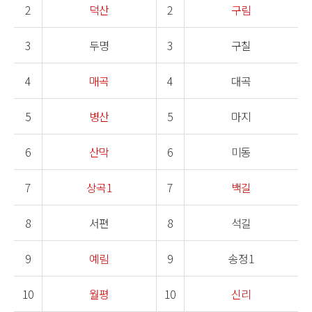
2
덕산
2
구림
3
두명
3
구칠
4
매곡
4
대곡
5
병산
5
마지
6
산막
6
미동
7
상곡1
7
백길
8
서편
8
석길
9
예림
9
송정1
10
월평
10
신리