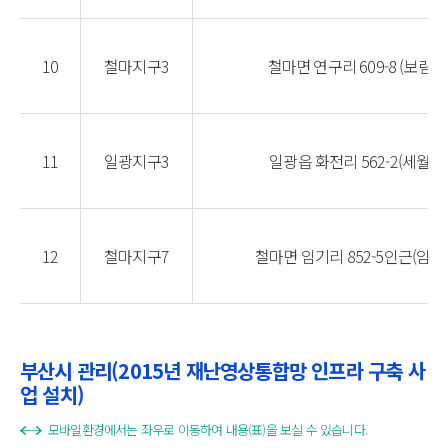
10
철마지구3
철마면 연구리 609-8 (보림교
11
일광지구3
일광읍 화전리 562-2(세월교
12
철마지구7
철마면 임기리 852-5인근(임기
부산시 관리(2015년 재난영상통합망 인프라 구축 사
업 설치)
모바일환경에서는 좌우로 이동하여 내용(표)을 보실 수 있습니다.