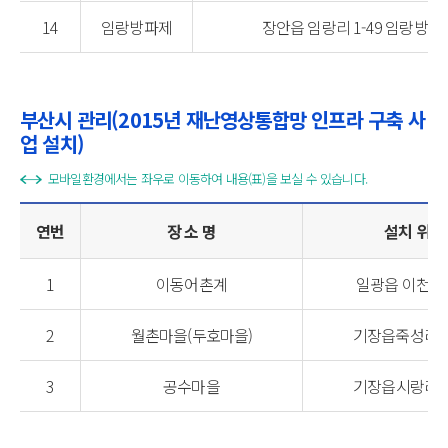
14
임랑방파제
장안읍 임랑리 1-49 임랑방파
부산시 관리(2015년 재난영상통합망 인프라 구축 사
업 설치)
모바일환경에서는 좌우로 이동하여 내용(표)을 보실 수 있습니다.
연번
장 소 명
설치 위치
1
이동어촌계
일광읍 이천리 
2
월촌마을(두호마을)
기장읍죽성리38
3
공수마을
기장읍시랑리1