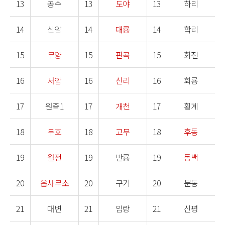
13
공수
13
도야
13
하리
14
신암
14
대룡
14
학리
15
무양
15
판곡
15
화전
16
서암
16
신리
16
회룡
17
원죽1
17
개천
17
횡계
18
두호
18
고무
18
후동
19
월전
19
반룡
19
동백
20
읍사무소
20
구기
20
문동
21
대변
21
임랑
21
신평