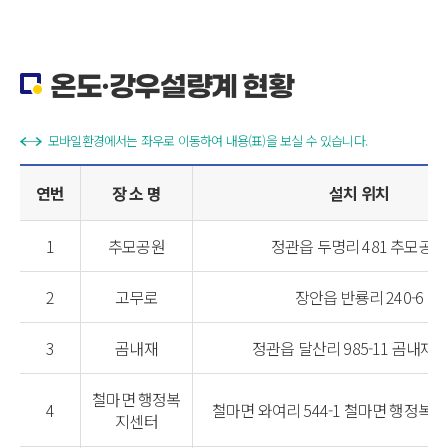
온도·강우설량계 현황
모바일환경에서는 좌우로 이동하여 내용(표)을 보실 수 있습니다.
연번
장 소 명
설치 위치
1
추모공원
정관읍 두명리 481 추모공원
2
고무로
장안읍 반룡리 240-6
3
곰내재
정관읍 달산리 985-11 곰내재 
철마면 행정복
4
철마면 와여리 544-1 철마면 행정복
지센터