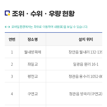
조위ㆍ수위ㆍ우량 현황
모바일환경에서는 좌우로 이동하여 내용(표)을 보실 수 있습니다.
연번
장소명
설치 위치
1
월내방파제
장안읍 월내리 132-139
2
좌일교
일광읍 원리 16-1
3
평전교
정관읍 용수리 1052-86
4
구연교
정관읍 방곡리(구연교)