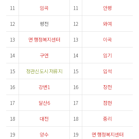
11
임곡
11
안평
12
평전
12
와여
13
면 행정복지센터
13
이곡
14
구연
14
임기
15
정관신도시 저류지
15
입석
16
강변1
16
장전
17
달산6
17
점현
18
대전
18
중리
19
양수
19
면 행정복지센터