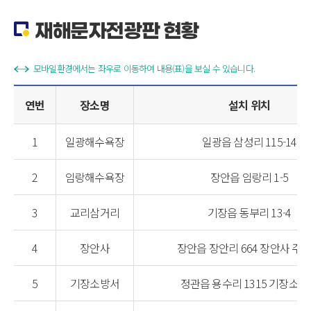
재해문자전광판 현황
모바일환경에서는 좌우로 이동하여 내용(표)을 보실 수 있습니다.
연번
장소명
설치 위치
1
일광해수욕장
일광읍 삼성리 115-14
2
임랑해수욕장
장안읍 임랑리 1-5
3
교리삼거리
기장읍 동부리 13-4
4
장안사
장안읍 장안리 664 장안사 주
5
기장소방서
정관읍 용수리 1315 기장소방