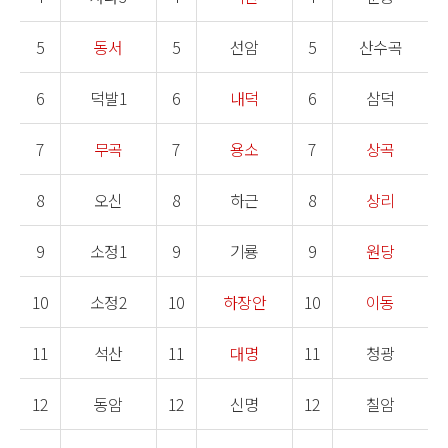
5
동서
5
선암
5
산수곡
6
덕발1
6
내덕
6
삼덕
7
무곡
7
용소
7
상곡
8
오신
8
하근
8
상리
9
소정1
9
기룡
9
원당
10
소정2
10
하장안
10
이동
11
석산
11
대명
11
청광
12
동암
12
신명
12
칠암