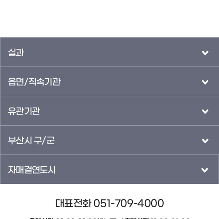
실과
읍면/직속기관
유관기관
부산시 구/군
자매결연도시
대표전화 051-709-4000